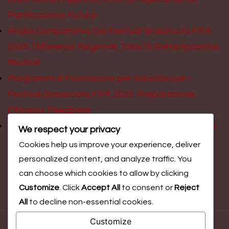
Pianificazione Futura
Analisi Comparativa Dei Festival Grassroots FIFA
2025: Differenze Regionali, Tassi Di Partecipazione,
Risultati
Programmi di Formazione per Volontari per i
Festival Grassroots FIFA 2025: Preparazione,
Efficacia, Feedback
Coinvolgimento scolastico nei Festival Grassroots
We respect your privacy
FIFA 2025: Programmi, coinvolgimento degli
Cookies help us improve your experience, deliver
studenti, risultati
personalized content, and analyze traffic. You
can choose which cookies to allow by clicking
Customize
. Click
Accept All
to consent or
Reject
All
to decline non-essential cookies.
Customize
© Copyright 2026
federclimb.bo.it
. All Rights Reserved.