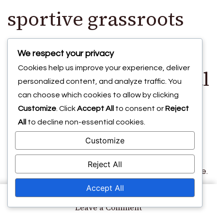
sportive grassroots
possono essere
We respect your privacy
Cookies help us improve your experience, deliver
paragonate ai Festival
personalized content, and analyze traffic. You
can choose which cookies to allow by clicking
Grassroots FIFA?
Customize
. Click
Accept All
to consent or
Reject
All
to decline non-essential cookies.
Customize
I Festival Grassroots FIFA possono essere
paragonati a varie iniziative sportive grassroots
Reject All
che mirano a coinvolgere i giovani in attività fisiche.
Questi programmi si concentrano spesso sul
Accept All
coinvolgimento della comunità, sullo sviluppo delle
on
Leave a Comment
Coinvolgimento
abilità e sulla promozione del lavoro di squadra,