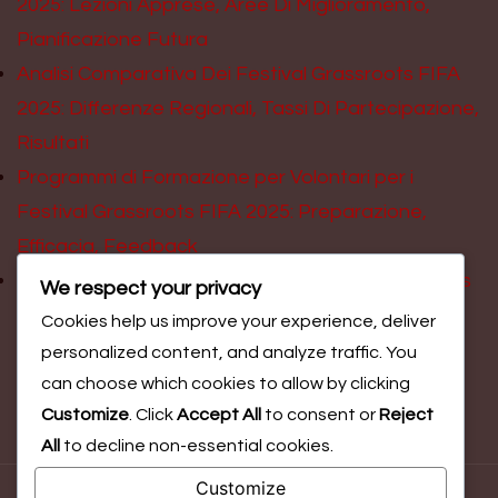
2025: Lezioni Apprese, Aree Di Miglioramento,
Pianificazione Futura
Analisi Comparativa Dei Festival Grassroots FIFA
2025: Differenze Regionali, Tassi Di Partecipazione,
Risultati
Programmi di Formazione per Volontari per i
Festival Grassroots FIFA 2025: Preparazione,
Efficacia, Feedback
Coinvolgimento scolastico nei Festival Grassroots
We respect your privacy
FIFA 2025: Programmi, coinvolgimento degli
Cookies help us improve your experience, deliver
studenti, risultati
personalized content, and analyze traffic. You
can choose which cookies to allow by clicking
Customize
. Click
Accept All
to consent or
Reject
All
to decline non-essential cookies.
Customize