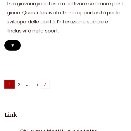
tra i giovani giocatori e a coltivare un amore per il
gioco. Questi festival offrono opportunità per lo
sviluppo delle abilità, l'interazione sociale e
l'inclusività nello sport.
▾
Posts
1
2
…
5
Page
Page
Page
pagination
Link