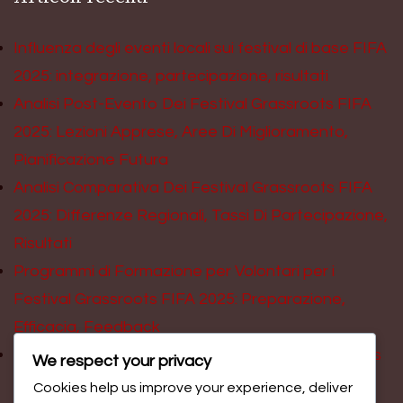
Influenza degli eventi locali sui festival di base FIFA
2025: integrazione, partecipazione, risultati
Analisi Post-Evento Dei Festival Grassroots FIFA
2025: Lezioni Apprese, Aree Di Miglioramento,
Pianificazione Futura
Analisi Comparativa Dei Festival Grassroots FIFA
2025: Differenze Regionali, Tassi Di Partecipazione,
Risultati
Programmi di Formazione per Volontari per i
Festival Grassroots FIFA 2025: Preparazione,
Efficacia, Feedback
Coinvolgimento scolastico nei Festival Grassroots
We respect your privacy
FIFA 2025: Programmi, coinvolgimento degli
Cookies help us improve your experience, deliver