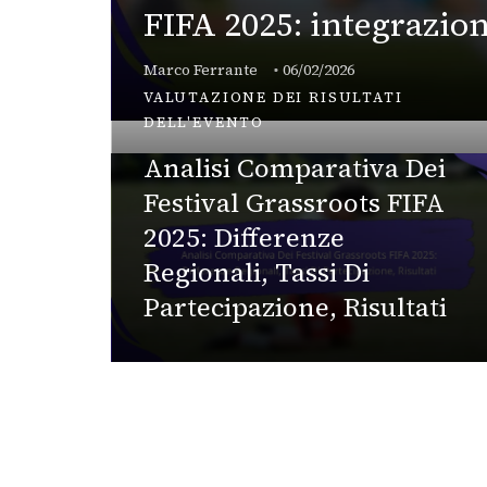
FIFA 2025: integrazion
ento,
ura
A
Marco Ferrante
06/02/2026
VAL
VALUTAZIONE DEI RISULTATI
DELL'EVENTO
val
Analisi Comparativa Dei
25:
Festival Grassroots FIFA
2025: Differenze
gli
Regionali, Tassi Di
Partecipazione, Risultati