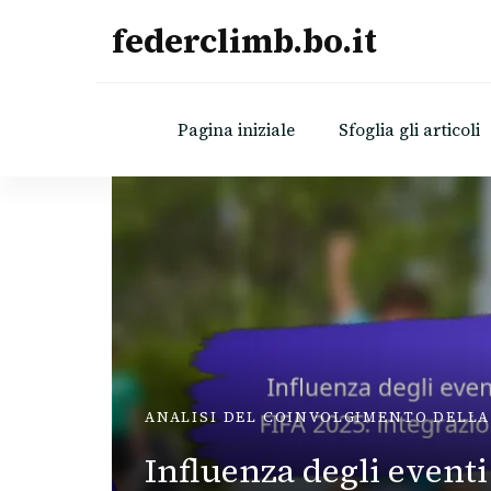
federclimb.bo.it
Pagina iniziale
Sfoglia gli articoli
ATI
o Dei
ANALISI DEL COINVOLGIMENTO DELL
s FIFA
Influenza degli eventi 
ese,