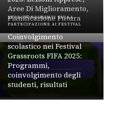
FIFA 
Aree Di Miglioramento,
Pianificazione Futura
APPROFONDIMENTI SULLA
Marco Fer
PARTECIPAZIONE AI FESTIVAL
VALUTAZ
DELL'EV
Coinvolgimento
scolastico nei Festival
Anali
Grassroots FIFA 2025:
Festiv
Programmi,
2025: 
coinvolgimento degli
Region
studenti, risultati
Partec