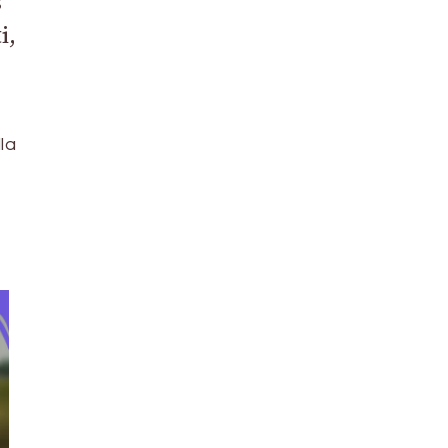
s
i,
la