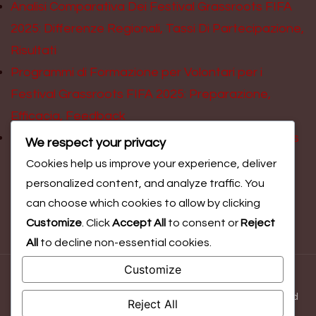
Analisi Comparativa Dei Festival Grassroots FIFA
2025: Differenze Regionali, Tassi Di Partecipazione,
Risultati
Programmi di Formazione per Volontari per i
Festival Grassroots FIFA 2025: Preparazione,
Efficacia, Feedback
Coinvolgimento scolastico nei Festival Grassroots
We respect your privacy
FIFA 2025: Programmi, coinvolgimento degli
Cookies help us improve your experience, deliver
studenti, risultati
personalized content, and analyze traffic. You
can choose which cookies to allow by clicking
Customize
. Click
Accept All
to consent or
Reject
All
to decline non-essential cookies.
Customize
© Copyright 2026
federclimb.bo.it
. All Rights Reserved.
Blossom Magazine | Developed By
Blossom Themes
.
Powered
Reject All
by
WordPress
.