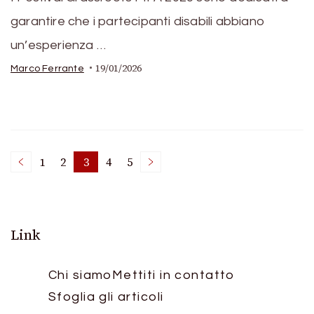
garantire che i partecipanti disabili abbiano
un’esperienza …
19/01/2026
Marco Ferrante
Posts
1
2
3
4
5
Page
Page
Page
Page
Page
pagination
Link
Chi siamo
Mettiti in contatto
Sfoglia gli articoli