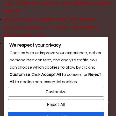
2025: Differenze Regionali, Tassi Di Partecipazione,
Risultati
Programmi di Formazione per Volontari per i
Festival Grassroots FIFA 2025: Preparazione,
Efficacia, Feedback
Coinvolgimento scolastico nei Festival Grassroots
We respect your privacy
FIFA 2025: Programmi, coinvolgimento degli
Cookies help us improve your experience, deliver
studenti, risultati
personalized content, and analyze traffic. You
can choose which cookies to allow by clicking
Customize
. Click
Accept All
to consent or
Reject
All
to decline non-essential cookies.
Customize
© Copyright 2026
federclimb.bo.it
. All Rights Reserved.
Blossom Magazine | Developed By
Blossom Themes
.
Powered
Reject All
by
WordPress
.