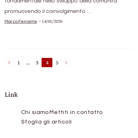
fondamentale nello sviluppo della comunità
promuovendo il coinvolgimento …
14/01/2026
Marco Ferrante
Posts
1
…
3
4
5
Page
Page
Page
Page
pagination
Link
Chi siamo
Mettiti in contatto
Sfoglia gli articoli