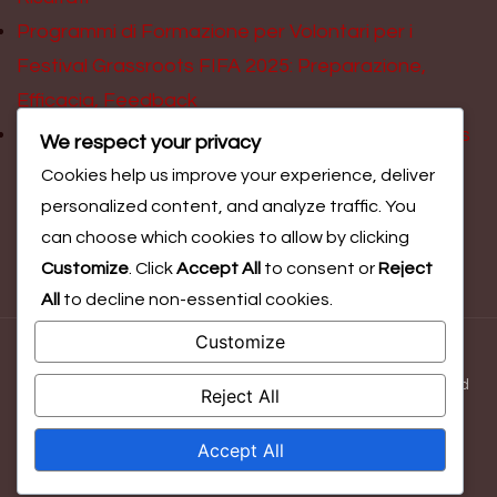
Programmi di Formazione per Volontari per i
Festival Grassroots FIFA 2025: Preparazione,
Efficacia, Feedback
Coinvolgimento scolastico nei Festival Grassroots
We respect your privacy
FIFA 2025: Programmi, coinvolgimento degli
Cookies help us improve your experience, deliver
studenti, risultati
personalized content, and analyze traffic. You
can choose which cookies to allow by clicking
Customize
. Click
Accept All
to consent or
Reject
All
to decline non-essential cookies.
Customize
© Copyright 2026
federclimb.bo.it
. All Rights Reserved.
Blossom Magazine | Developed By
Blossom Themes
.
Powered
Reject All
by
WordPress
.
Chi siamo
Mettiti in contatto
Accordo con l’utente
Accept All
Politica sui cookie
Informativa sulla privacy