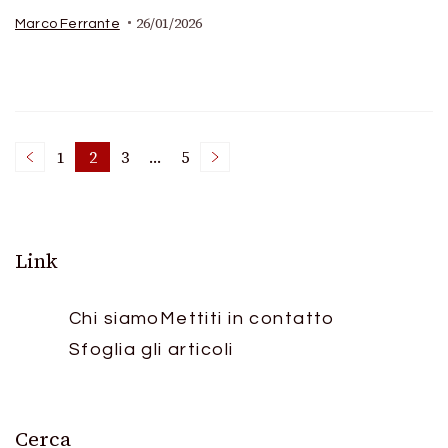
26/01/2026
Marco Ferrante
Posts
1
2
3
…
5
Page
Page
Page
Page
pagination
Link
Chi siamo
Mettiti in contatto
Sfoglia gli articoli
Cerca