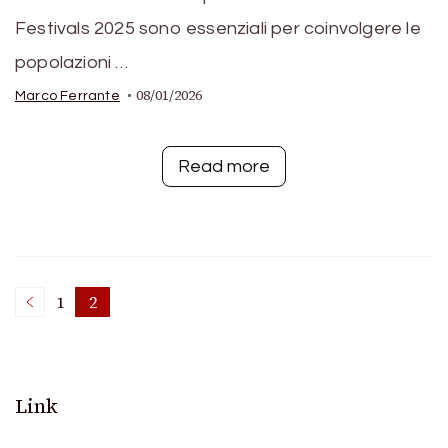
Festivals 2025 sono essenziali per coinvolgere le
popolazioni …
08/01/2026
Marco Ferrante
Read more
Posts
1
2
Page
Page
pagination
Link